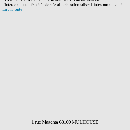
La loi n° 2010-1563 du 16 décembre 2010 de réforme de
l’intercommunalité a été adoptée afin de rationnaliser l’intercommunalité…
Lire la suite
1 rue Magenta 68100 MULHOUSE