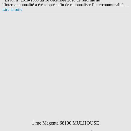
La loi n° 2010-1563 du 16 décembre 2010 de réforme de
l’intercommunalité a été adoptée afin de rationnaliser l’intercommunalité…
Lire la suite
1 rue Magenta 68100 MULHOUSE