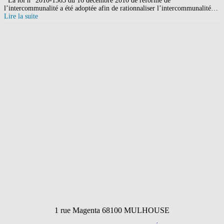
La loi n° 2010-1563 du 16 décembre 2010 de réforme de
l’intercommunalité a été adoptée afin de rationnaliser l’intercommunalité…
Lire la suite
1 rue Magenta 68100 MULHOUSE