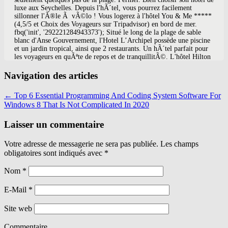
Navigation des articles
←
Top 6 Essential Programming And Coding System Software For
Windows 8 That Is Not Complicated In 2020
Laisser un commentaire
Votre adresse de messagerie ne sera pas publiée. Les champs
obligatoires sont indiqués avec
*
Nom
*
E-Mail
*
Site web
Commentaire