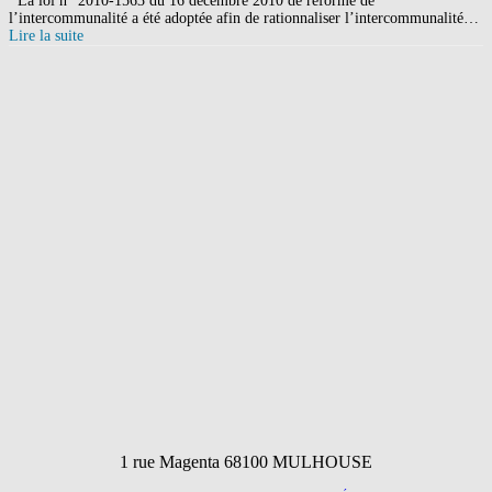
La loi n° 2010-1563 du 16 décembre 2010 de réforme de
l’intercommunalité a été adoptée afin de rationnaliser l’intercommunalité…
Lire la suite
1 rue Magenta 68100 MULHOUSE