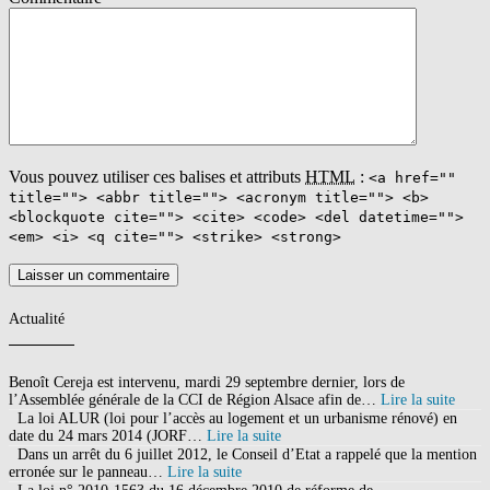
ce que vous cherchez au meilleur prix: logements à vendre - centre-
ville, auxerre J'aimerais vous faire découvrir le quartier dans lequel
se situe mon Appartement F4 et l'environnement dans lequel vous
pourriez bientôt vivre. Consultez nos 32 Appartements à Louer à
AUXERRE (89). Achat / Vente appartement Auxerre 89000 - 95.000
Euros. Rechercher et louer votre appartement en Yonne (89) grâce au
portail immobilier Evrovilla.com Appartement à vendre Auxerre.
Cette maison de particulier est a louer meublee pour … Maison sur
terrain clos et arboré. Élargir à KM Nos 2 annonces à la location.
Nous avons 5 logements à vendre à partir de 132 000€ pour votre
Vous pouvez utiliser ces balises et attributs
HTML
:
<a href=""
recherche appartement f4 auxerre centre ville. Élargir à KM Nos 3
title=""> <abbr title=""> <acronym title=""> <b>
annonces à la location. Cet appartement est situé sur le boulevard
<blockquote cite=""> <cite> <code> <del datetime="">
Vaulabelle et dispose donc de places de stationnement au … ...
Auxerre; Locations Appartement; Appartement Auxerre (89000)
<em> <i> <q cite=""> <strike> <strong>
Location appartement Auxerre (89000) 718 € CC Auxerre Réf.
Garage et buanderie. A l'étage, un palier desservant une
chambre.~Une cour privative~Une cave~Une remise Un appartement
de type F4 comprenant une entrée, un séjour, une cuisine, 3
Actualité
chambres, un cagibi, une salle de bain et un WC. Century 21
Martinot Immobilier à Auxerre, vous propose cet appartement de
type F4 entièrement refait à neuf. Location de maisons à Auxerre
(89) : 10 annonces. Auxerre, Yonne - Location - Appartement - 67
Benoît Cereja est intervenu, mardi 29 septembre dernier, lors de
m² - t4 Au 3ème étage avec ascenseur, f4 de 67 m² offrant: entrée,
l’Assemblée générale de la CCI de Région Alsace afin de…
Lire la suite
séjour avec balcon, cuisine, dégagement, 3 chambres, salle de bains,
La loi ALUR (loi pour l’accès au logement et un urbanisme rénové) en
wc et cave. auxerre 312,78 81,01 c 60 05217-00004-00001-00022
date du 24 mars 2014 (JORF…
Lire la suite
22 bis ruedelamaladiere residencechantereine 89000 auxerre c 3
Dans un arrêt du 6 juillet 2012, le Conseil d’Etat a rappelé que la mention
auxerre 404,76 54,64 i 69 05221-00002-00001-00023 1 rueduclos
erronée sur le panneau…
Lire la suite
residenceleclosstamatre 89000 auxerre c 4 auxerre 429,06 62,33 i 77