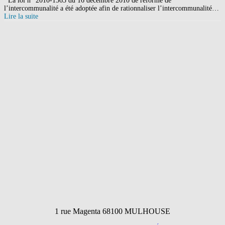
La loi n° 2010-1563 du 16 décembre 2010 de réforme de
l’intercommunalité a été adoptée afin de rationnaliser l’intercommunalité…
Lire la suite
1 rue Magenta 68100 MULHOUSE