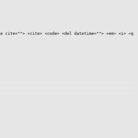
te cite=""> <cite> <code> <del datetime=""> <em> <i> <q
Meilleur Plat Picard
,
Rue Crémieux Station Métro
,
Kit Aménagement