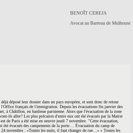
BENOÎT CEREJA
Avocat au Barreau de Mulhouse
exil pour trouver refuge dans un ailleurs proche ou lointain. Plus de deux mois et demi après cette vaste opération, que sont devenus ces migrants ? Europe 1 a rencontré des associations selon lesquelles il existe deux cas de figure. Comment se déroule le démantèlement du camp de migrants de Stalingrad? Le monde suit avec émotion la crise des réfugiés en Europe depuis 2015, notamment les Syriens qui fuient leur pays en guerre. ", >> Retrouvez la matinale du jour de Julien Pearce en replay et en podcast ici. "A chaque fois, ils montent dans les bus, ils se reposent dans les gymnases mais ils savent que quand l'OFII (Office français de l'immigration et de l'intégration) passe, ils ne rentrent dans aucune case... Ils se retrouvent sans aucune prise en charge", assure le cofondateur de l'association. "Nous avons 60% de ces personnes qui sont déjà réfugiées qui refusent d'aller en région vers un hébergement proposé. « Les chiffres de la Préfecture de police et de la mairie de Paris sont complètement faux. Que vont devenir les 1 600 migrants évacués des campements du Nord-Est de Paris ? Paris : où seront relogés les migrants évacués du camp de la Chapelle ? Ici, porte de la Chapelle à Paris, là où un campement d'exilés a été récemment démantelé par les forces de l'ordre, le courant est fourni par une association d'aide aux migrants. Par exemple, les impôts trop cher, le manque de travail ou encore la guerre. Romane Hocquet, édité par Séverine Mermilliod, Vous disposez déjà d'un compte sur europe1.fr avec l'email. A Paris, la crainte de nouveaux campements de migrants après l’évacuation de celui de la porte de la Villette Près de 500 personnes migrantes ont été mises à l’abri mardi. Ils sont plus de 2.700 migrants à avoir quitté la Porte de la Chapelle ce vendredi. Ils n’ont simplement plus la possibilité de se regrouper pour s’organiser, pour survivre à la rue, alors oui ils sont invisibles mais pourtant ils sont là. Ils sont envoyés au commissariat et reçoivent pour la plupart une obligation de quitter le territoire français. Dans quelques heures, les premiers migrants arriveront, selon un mode d’«accueil inconditionnel», indique sur les … Pour associer votre compte PassMedia avec votre compte Europe 1 en toute sécurité, validez votre email : l'évacuation de ceux de Porte de la Chapelle le 7 novembre dernier. 1.600 personnes avaient alors été prises en charge par l'Etat. Les camps de migrants aux abords de la porte de la Chapelle ont été ... ou survivent – près de 1.700 migrants. Les trois-quarts des migrants restants, eux, ont reçu une proposition d'hébergement, souvent en dehors de l’Île-de-France, loin de leur communauté. Depuis des années, d’autres tentent de gagner l’Europe mais font l’objet de moins d’attention médiatique, sauf en cas de tragédie.. Venus d’Afrique subsaharienne, ces migrants ou réfugiés fuient l’instabilité chronique ou la violence. Introduction. 6,5 millions d’euros d’investissement, dont 80 % seront pris en charge par la Ville, 13 millions pour les coûts de fonctionnement, dont 50 % assumés par la Ville, et le reste par l’État. Un repos précaire après des mois