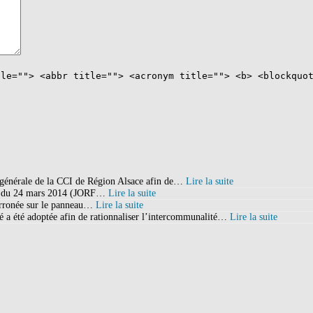
tle=""> <abbr title=""> <acronym title=""> <b> <blockquo
zine En Ligne
,
Rationalité Procédurale Exemple
,
Vide Grenier 47 Brocabrac
,
e générale de la CCI de Région Alsace afin de…
Lire la suite
ate du 24 mars 2014 (JORF…
Lire la suite
 erronée sur le panneau…
Lire la suite
a été adoptée afin de rationnaliser l’intercommunalité…
Lire la suite