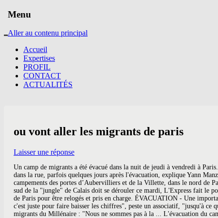
Menu
Aller au contenu principal
Accueil
Expertises
PROFIL
CONTACT
ACTUALITÉS
ou vont aller les migrants de paris
Laisser une réponse
Un camp de migrants a été évacué dans la nuit de jeudi à vendredi à Paris. D'abord, pour un quart des migrants, la France ne peut rien leur offrir : ils ont déjà déposé leur dossier dans un pays européen, et sont donc de retour dans la rue, parfois quelques jours après l'évacuation, explique Yann Manzi, de l'association "Utopia 56". Rédhibitoire, regrette Didier Leski, directeur de l'Office français de l'immigration. Depuis les évacuations fin janvier des campements des portes d’Aubervilliers et de la Villette, dans le nord de Paris, plusieurs dizaines de migrants sont hébergés dans le gymnase Maurice Baquet, à Châtillon, en banlieue parisienne. Alors que l'évacuation de la zone sud de la "jungle" de Calais doit se dérouler ce mardi, L'Express fait le point sur les solutions d'hébergement qui existent, ou non, pour les migrants. Où vont-ils aller? Les plus précaires d'entre eux ont été évacués par la Mairie de Paris pour être relogés et pris en charge. ÉVACUATION - Une importante opération de démantèlement de deux camps de migrants situés dans le nord-est de Paris a été mise en oeuvre jeudi 7 novembre. "Cette évacuation, c'est juste pour faire baisser les chiffres", peste un associatif, "jusqu'à ce que les migrants retournent encore dans la rue". Paris : plus de 2 700 migrants ont été évacués des campements de la porte ... Évacuation du camp de migrants du Millénaire : "Nous ne sommes pas à la ... L'évacuation du camp de Calais a commencé, L'évacuation musclée d'un camp de migrants à Paris. 24 novembre : «Toutes les nuits, il faut changer de rue…» « Toutes les nuits, depuis l'évacuation, il faut aller dans une rue, puis changer de rue, parce que la police vient et nous fait partir. Guetta, Jarre, Patti Smith: réveillon au son du livestream, Chine: procès des Hongkongais arrêtés en mer, Washington crie à "la tyrannie", Bernard Tapie "au plus mauvais point" dans son combat contre la maladie, Tempête Bella et chutes de neige: 18.000 foyers privés d'électricité, Covid-19 : à Nice, un taux de positivité deux fois supérieur à la moyenne nationale, Chine: 4 ans de prison pour la "journaliste citoyenne" qui a couvert le Covid, Suisse : des touristes britanniques placés en quarantaine prennent la poudre d'escampette, La nouvelle vie de Carlos Ghosn au Liban, en rupture avec le passé, Musulman agressé pour avoir fêté Noël à Belfort: trois personnes entendues, Le temps lundi: vigilance orange pour neuf départements, Météo : neuf départements toujours en alerte, USA: l'auteur de l'explosion de Nashville identifié, mort dans la déflagration (police), La Centrafrique a voté sous la menace des rebelles, Le Niger a voté dans le calme pour une transition pacifique inédite, Fêtes illégales: trois gardes à vue levées à Paris, une personne sera jugée, Tempête Bella: 34.000 foyers privés d'électricité dans l'est et le centre de la France, Organisation de fêtes clandestines : une personne jugée, Le camp de migrants de la porte d'Aubervilliers est en cours d'évacuation, "Le camp de Paris a implosé" depuis le démantèlement de la "Jungle", La longue attente des migrants évacués de Stalingrad, Migrants : un camp évacué à Paris ce vendredi. En plein coeur de Paris, dans le 19eme arrondissement (avenue de Flandre, entre le métro Stalingrad et Riquet, ligne 7 