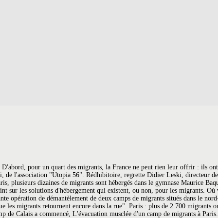
du métro) vous pourrez découvrir un camp de migrants. Plus de 1 000 personnes sont évacuées. Les autres, une majorité d'hommes seuls, vont être transférés par l'Etat vers des centres d'accueil d'Ile-de-France. Malgré cela les migrants continuent d’arriver, ou de revenir de leur lieu de « mise à l’abri » craignant un tri sur place, ou fuyant des conditions d’accueil épouvantables. Deux camps de migrants sont en cours d'évacuation à Saint-Denis et à la porte de la Chapelle à Paris, ce jeudi 7 novembre 2019. Manque de moyens pour l'accueil des migrants à Paris, Les migrants cherchent refuge après l'évacuation de la «jungle». Voici la vidéo que les médias et l’état ne souhaitent pas montrer! Plusieurs événements peuvent pousser des gens à quitter leur pays. Après le démantèlement "définitif" des campements du Nord de Paris, dans les environs de Porte de la Chapelle, jeudi 7 novembre, les 1 611 migrants concernés par cette opération des forces de l’ordre ont été envoyés dans une vingtaine de structures à Paris et en région parisienne. Entre 1.400 et 2.000 personnes au total, originaires d'Afghanistan ou d'Afrique de l'est, se trouvaient dans ce camp, à Stalingrad. Après le démantèlement du campement de La Chapelle, 84 migrants ont été évacués de la rue Pajol, dans le XVIIIe arrondissement de Paris. Pour nous, c'est problématique, nous prenons le risque de les retrouver sur le trottoir parisien. Selon les associations, le nombre de migrants qui seront délogés avec la destruction de la partie sud de la "jungle" n'est pas de 800 ou 1.000, mais de… 3500 ! Les [migrants] qui montent dans les bus, vont aller dans des centres d’examen. Par En général, certains réfugiés sont placés en centres d'hébergement tandis que d'autres n'ont aucune solution pour se loger. L'un des plus vastes camps de migrants de Paris était en cours d'évacuation, ce vendredi. Le parcours d’un migrant voulant parvenir en France est semé d’embuches. ''Il y a beaucoup de familles avec enfants, plus que d'habitude. Certains partent avec des amis, d’autres avec leur famille, mais tous ont un même but : trouver une vie meilleure. Le campement a été démantelé mardi, deux jours avant la nuit de la solidarité qui recense les sans-abris à Paris. On les a amenés entre Aubervilliers et Saint-Denis et ils vont reprendre leur errance dans le nord de Paris", fustige de son côté Utopia 56. 2.500 personnes entassées dans des campements de fortune au bord du périphérique nord de Paris... Les campements de la porte d'Aubervilliers ont été évacués mardi matin, campements qui avaient pris de l'ampleur depuis l'évacuation de ceux de Porte de la Chapelle le 7 novembre dernier. L'un des plus vastes camps de migrants de Paris était en cours d'évacuation, ce vendredi. D'après les chiffres de la préfecture d'Île-de-France, citée par Le Monde, ce sont près de 4.000 lits qui ont été réquisitionnés. Où vont aller les 1500 migrants évacués du camp de Stalingrad? Quelque 1.600 migrants ont été évacués mardi de campements sauvages dans le nord de Paris, lors d'une vaste opération dite de ''mise à l'abri'' lancée à l'aube, selon les autorités. Paris a déjà perdu un million de touristes rien que pour le premier semestre 2016. Mardi débute l'évacuation des campements de la porte d'Aubervilliers près de Paris. Sur le trottoir, ou plutôt dans un autre campement, comme porte d'Aubervilliers. En 2013, les Nations unies estimaient que chaque jour, 32 200 hommes, femmes et enfants sont contraints d'emprunter les sentiers de l'