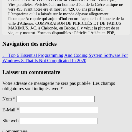
Vies parallèles. Périclès était un homme d'état de la Grèce antique né
vers 495 avant notre ère et mort en 429, 66 ans plus tard.
L'empreinte qu'il a laissée sur le monde dépasse allègrement
l'iconique Acropole qui aujourd'hui encore façonne la silhouette de la
ville d'Athènes. COMPARAISON DE PERICLÈS ET DE FABIUS
MAXIMUS. J-C. à Chéronée, en Béotie, il y vécut la plupart de sa
vie, et y mourut. Formats disponibles : Périclès l'Athénien PDF,
Périclès l'Athénien ePUB, Périclès l'Athénien MOBI
DESCRIPTION En nous présentant Périclès vu et dépeint par son
Navigation des articles
ami le philosophe Anaxagore de Clazomène, Rex Warner trace de
façon particulièrement originale la figure attachante entre toutes de
←
Top 6 Essential Programming And Coding System Software For
celui que Thucydide qualifia de "premier citoyen de sa patrie." « Dès
Windows 8 That Is Not Complicated In 2020
lors aussi il sâimposa un autre genre de vie â¦ Vie de Périclès /
Plutarque ; [expliqué littéralement, annoté et revu pour la traduction
Laisser un commentaire
française, par H. Lebasteur] Date de l'édition originale : 1893
Collection : Les Auteurs grecs expliqués d'après une méthode
nouvelle par deux morale, dit Plutarque dans la Vie de Périclès, il ne
Votre adresse de messagerie ne sera pas publiée. Les champs
faut pas sâattarder à des caractères médiocres. Les Vies de Plutarque
obligatoires sont indiqués avec
*
sont consacrées, pour un certain nombre dâentre elles, à des hommes
Nom
*
très célèbres (Périclès, Démosthène, Cicéron, etc), alors que dâautres
seraient probablement restés inconnus si, précisément, notre auteur
E-Mail
*
nâavait choisi de les faire passer de lâombre à la lumière. La vie
politique des Athéniens illustres au Vème siècle. Par Isabelle Gassino
Site web
(18 mars 2015). Vie de Périclès Vie dâAlcibiade Vie de Cicéron Vie
Commentaire
de César les Moralia Du contrôle de la colère Biographie Né peu