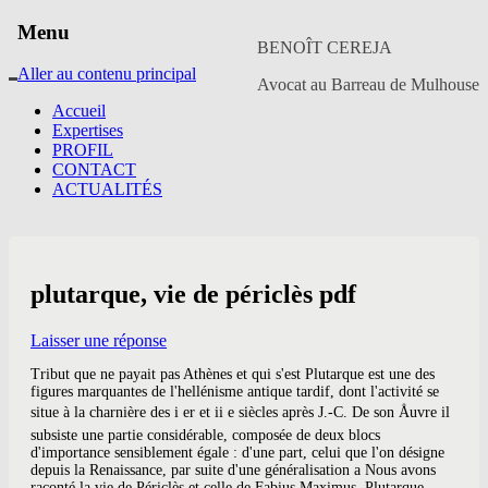
Menu
BENOÎT CEREJA
Aller au contenu principal
Avocat au Barreau de Mulhouse
Accueil
Expertises
PROFIL
CONTACT
ACTUALITÉS
plutarque, vie de périclès pdf
Laisser une réponse
Tribut que ne payait pas Athènes et qui s'est Plutarque est une des
figures marquantes de l'hellénisme antique tardif, dont l'activité se
situe à la charnière des i er et ii e siècles après J.-C. De son Åuvre il
subsiste une partie considérable, composée de deux blocs
d'importance sensiblement égale : d'une part, celui que l'on désigne
depuis la Renaissance, par suite d'une généralisation a Nous avons
raconté la vie de Périclès et celle de Fabius Maximus. Plutarque,