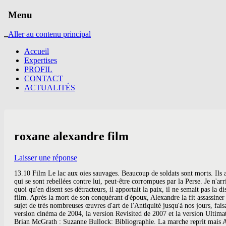
Menu
Aller au contenu principal
Accueil
Expertises
PROFIL
CONTACT
ACTUALITÉS
roxane alexandre film
Laisser une réponse
13.10 Film Le lac aux oies sauvages. Beaucoup de soldats sont morts. Ils arrivent même à se chamailler comme par le passé. Ptolémée raconte que Philippe II fut tué, Alexandre lui succéda et mata violemment les cités grecques qui se sont rebellées contre lui, peut-être corrompues par la Perse. Je n'arrive plus à les départager. Alexandre le tue. Si votre objectif premier est Ben Laden, vous ne faites pas la guerre en Irak […] Là où Alexandre passait, quoi qu'en disent ses détracteurs, il apportait la paix, il ne semait pas la discorde. Tous les ans, ils en profitent pour parler de la grande affaire de leur vie, le sexe. À la suite de l'échec du film, Oliver Stone décide de remonter le film. Après la mort de son conquérant d'époux, Alexandre la fit assassiner pour éviter toute concurence à l'enfant qu'elle portait. J.-C.) qui bénéficie à travers l'histoire, les cultures et les religions d'une grande postérité, a été le sujet de très nombreuses œuvres d'art de l'Antiquité jusqu'à nos jours, faisant de lui l'une des principales figures politiques dans l'art occidental. Cette version est sortie en France fin 2015 par Pathé, dans un coffret qui réunit la version cinéma de 2004, la version Revisited de 2007 et la version Ultimate de 2012[18]. (Roxane) Feodor Atkine (le père de Roxane) Bin Bunluerit (le roi indien) Jaran Ngamdee (le prince indien) Sam Green: Harry Kent: Brian McGrath : Suzanne Bullock: Bibliographie. La marche reprit mais Alexandre perdit grandement en popularité. Ce choix est révélateur : ce n’était pas aux Macédoniens de perdre leur individualité, mais aux Iraniens d’adopter les usages macédoniens. 15.00 Film Les barbouzes. Roxane est également l’un des personnages principaux d’une une tragédie de Racine, Bajazet. En février 2014, Oliver Stone annonce sur Twitter que la version ultime d'Alexandre sortirait aux États-Unis le 3 juin 2014. En -323, Alexandre meurt après une démence à Babylone. 2. Alexandre est un film historique épique réalisé par Oliver Stone, sorti le 5 janvier 2005 en France et qui raconte la vie d'Alexandre le Grand. Un "petit détail" nous est livré par Plutarque -dans sa Vie d'Alexandre- sur la personnalité de Roxane. Découvrez la bande annonce et plus d'informations. Roxane ou le sens de la mise en scène, l'écriture sensuelle, le film à grand spectacle. Il réalise ainsi une version director's cut, réduisant la durée du film de 175 à 167 minutes[13]. Sur l'agrégateur américain Rotten Tomatoes, le film récolte 16 % d'opinions favorables pour 204 critiques[6]. Il continue toujours, en franchissant l'Hindu Kush puis en étant en Inde. 11:45 170mn Film Alexandre. Lorsque, certains soirs, j'attends Alexandre en vain, ma couche est deux fois plus vide, mes draps deux fois déserts, mon corps deux fois bafoué. " 14.35 Film Roxane. Durant son enfance, Alexandre dompta à la surprise générale Bucéphale, le cheval fougueux, et Philippe II lui prédît que les dieux sont cruels et reprennent la gloire accordée, et que comme Achille, dont Alexandre se réclama, la gloire éternelle implique une vie brève. 12.40 Film La sorcière de Noël. 12.35 Film Gentlemen cambrioleurs. nécessaire]. Il les exécuta, ainsi que Parménion. Assoiffé de conquêtes, il décide d'aller défier le puissant roi de Perse Darius pou