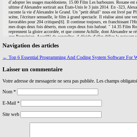
Navigation des articles
←
Top 6 Essential Programming And Coding System Software For W
Laisser un commentaire
Votre adresse de messagerie ne sera pas publiée. Les champs obligato
Nom
*
E-Mail
*
Site web