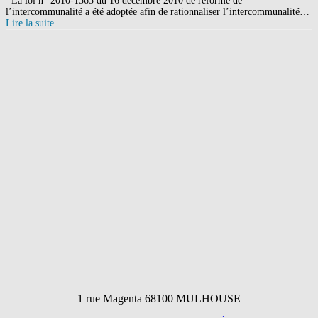
La loi n° 2010-1563 du 16 décembre 2010 de réforme de
l’intercommunalité a été adoptée afin de rationnaliser l’intercommunalité…
Lire la suite
1 rue Magenta 68100 MULHOUSE