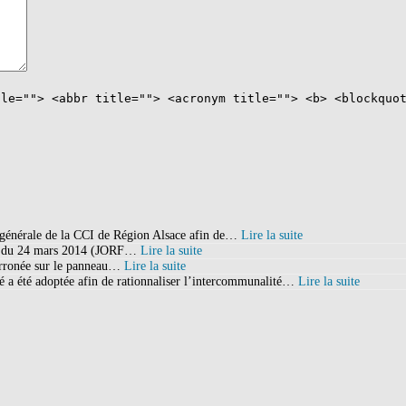
tle=""> <abbr title=""> <acronym title=""> <b> <blockquo
e générale de la CCI de Région Alsace afin de…
Lire la suite
ate du 24 mars 2014 (JORF…
Lire la suite
 erronée sur le panneau…
Lire la suite
a été adoptée afin de rationnaliser l’intercommunalité…
Lire la suite