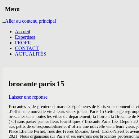
Menu
Aller au contenu principal
Accueil
Expertises
PROFIL
CONTACT
ACTUALITÉS
brocante paris 15
Laisser une réponse
Brocantes, vide-greniers et marchés éphémères de Paris vous donnent envie ? Découvrez les magasins d'antiquités de M. Petit Thomas. Tenir un stand sur une brocante enfant permet aussi aux petits de se responsabiliser et d’offrir une nouvelle vie à leurs vieux jouets. Paris 15 Cette page regroupe toutes les annonces de vide-greniers et brocantes pour Paris 15. Mais aussi le rendez-vous mensuel à ne pas manquer comme les vide-greniers et brocantes dans toutes les villes du département, la Foire à la Brocante de Maurs ou la brocante et vide-greniers des collections à Massiac. Brocante 14h00, Épinay-sur-Seine 14 - Calvados. Envie de vous promener dans Paris (75) sans passer par les lieux touristiques ? Brocante Paris 15e, Depuis 20 ans, le marché incontournable pour tous les amateurs de vieux papiers, documents et livres anciens... Tenir un stand sur une brocante enfant permet aussi aux petits de se responsabiliser et d’offrir une nouvelle vie à leurs vieux jouets. Marchés couverts, marchés découverts, marchés spéciaux (aux puces, aux fleurs, aux timbres…) Brocante 08h30, Enghien-les-Bains 10 - Aube. Place Etienne Pernet, rues des Frères Morane, Javel, Croix-Nivert et avenue Félix Faure . Paris (75) - Vide-greniers et brocantes. Brocante à Paris 15 un panel de choix de tous les acteurs avec leurs coordonnées complètes. 2021. Nous organisons sur Paris et ses environs des brocantes professionnelles et des vides-greniers pour le grand public. Toutes les bonnes adresses d'Antiquités / brocante / antiquaire à Paris 15 ème et liste des communes voisines, ( page 1) et près de chez vous. horlogerie ancienne, objet de collection, livre ancien, argenterie ancienne, monnaie ancienne, meuble art déco, meuble ancien, affiche de collection, disque ancien, objet insolite, tableau ancien, objet de décoration, vaisselle, instrument scientifique ancien, appareil photo ancien, armes de collection, automate, document ancien, gravure ancienne, instrument de musique ancien, jeu ancien, jouet ancien, linge ancien, lustres anciens, meuble antique, meuble d'art, meuble de métier, meuble régional, miroir ancien, objet d'art, objet religieux, objet de vitrine, pendule, porcelaine ancienne , poupée de collection, statuette, tapis ancien, Prestations : Postez gratuitement votre annonce. Salon Emmaus France - Paris Event Center - à Paris 19e tous les ans mois juin Date dimanche 5 juin 2016 Horaires dimanche 9h30-18h30 SALON EMMAUS - 5 JUIN 2016 - GRANDE VENTE DE SOLIDARITE BROCANTE - TARIF ENTREE PAYANTE 3 EUROS - PARIS EVENT CENTER - 20 AVENUE DE LA PORTE DE LA VILLETTE - PARIS 75019 Lieu Lieu Paris Event Center Faites-nous en part. brocante . Espace membre . The dealers are like a band of gypsies who rove the brocante circuit from one neighborhood to another, week after week. 15 Au Facteur Cheval Au Facteur Cheval Écrire un avis. Trouvez les événements proches de chez vous très simplement et gratuitement. Ile-de-France - 75 - Paris. Paris 18ème. Horaires : 7H00 à 19H00 : 100 exposants : Métro : Anvers : Bus : Bus 54 et 85 : MOUFFETARD - PARIS V: Le 26 et 27 décembre 2020. arrondissement, Brocante professionnels Maison de la Radio, Antiquités Brocante Pro Place de la Bourse, Antiquités Brocante Pro Boulevard Blanqui, Voir les 12 brocantes et vide-greniers à Paris, Bourse internationale soldats anciens et f