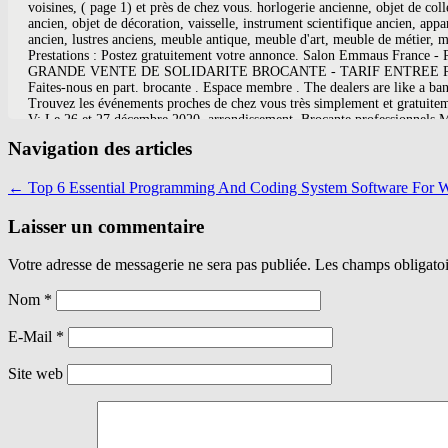
Navigation des articles
←
Top 6 Essential Programming And Coding System Software For W
Laisser un commentaire
Votre adresse de messagerie ne sera pas publiée. Les champs obligato
Nom
*
E-Mail
*
Site web