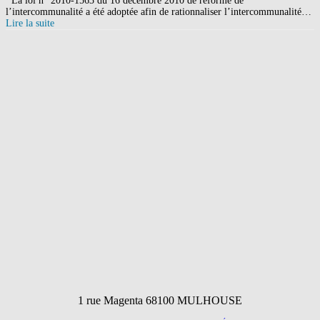
La loi n° 2010-1563 du 16 décembre 2010 de réforme de
l’intercommunalité a été adoptée afin de rationnaliser l’intercommunalité…
Lire la suite
1 rue Magenta 68100 MULHOUSE