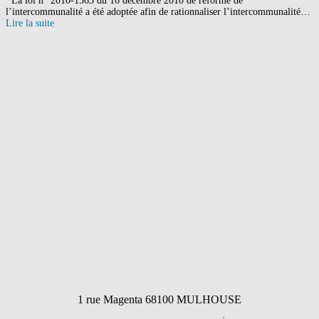
La loi n° 2010-1563 du 16 décembre 2010 de réforme de
l’intercommunalité a été adoptée afin de rationnaliser l’intercommunalité…
Lire la suite
1 rue Magenta 68100 MULHOUSE