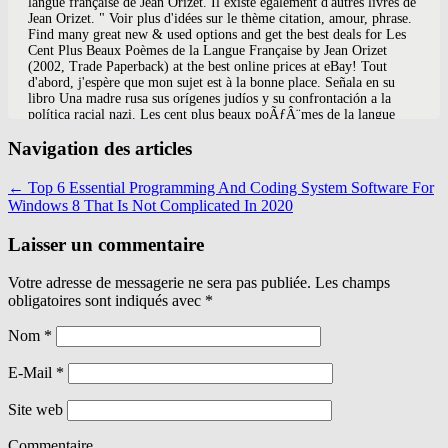
langue française de Jean Orizet. Il existe également d'autres livres de
Jean Orizet. " Voir plus d'idées sur le thème citation, amour, phrase.
Find many great new & used options and get the best deals for Les
Cent Plus Beaux Poèmes de la Langue Française by Jean Orizet
(2002, Trade Paperback) at the best online prices at eBay! Tout
d'abord, j'espère que mon sujet est à la bonne place. Señala en su
libro Una madre rusa sus orígenes judíos y su confrontación a la
política racial nazi. Les cent plus beaux poÃƒÂ¨mes de la langue
franÃƒÂ§aise by Orizet,Jean Les Cent plus beaux poèmes de la
Navigation des articles
langue française Jean Orizet a rassemblé en un petit ouvrage ce qu'il
considère comme les cent plus beaux poèmes de la langue française
par ordre chronologique. This anthology of French poetry is a good
←
Top 6 Essential Programming And Coding System Software For
beginning for any reader interested in the genre of ‘great’ poetry.
Windows 8 That Is Not Complicated In 2020
Search. We made holiday shopping easy: browse by interest,
category, price or age in our bookseller curated gift guide. Les Cent
Laisser un commentaire
plus beaux poèmes de la langue française by Jean Orizet. Publisher:
Librairie generale francaise (13 Jun. plus beaux poèmes de la langue
française, anthologie des poèmes en français, poésie sélection,
Votre adresse de messagerie ne sera pas publiée. Les champs
humanisme, romantique, hugo, gautier, verlaine, rimbaud Search for
obligatoires sont indiqués avec
*
Library Items Search for Lists Search for Contacts Search for a
Library. Produits similaires au Les cent plus beaux poèmes de la
Nom
*
langue française. Books. Find many great new & used options and
get the best deals for Les Cent plus beaux poèmes de la langue
française by ... | Book | condition good at the best online prices at
E-Mail
*
eBay! 0 Reviews. Amazon.in - Buy Les Cent plus beaux poèmes de
la langue française book online at best prices in india on Amazon.in.
Site web
WorldCat Home About WorldCat Help. Les cent plus beaux poèmes
de la langue française. On démarre au 13e siècle avec Rutebeuf pour
Commentaire