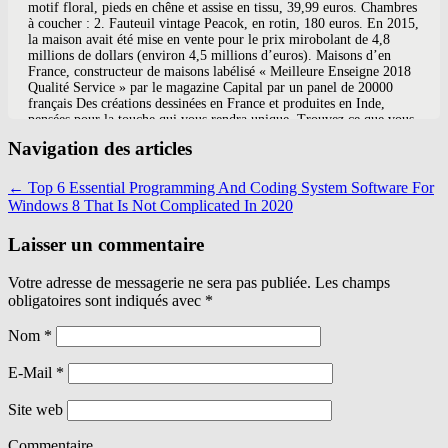
motif floral, pieds en chêne et assise en tissu, 39,99 euros. Chambres
à coucher : 2. Fauteuil vintage Peacok, en rotin, 180 euros. En 2015,
la maison avait été mise en vente pour le prix mirobolant de 4,8
millions de dollars (environ 4,5 millions d’euros). Maisons d’en
France, constructeur de maisons labélisé « Meilleure Enseigne 2018
Qualité Service » par le magazine Capital par un panel de 20000
français Des créations dessinées en France et produites en Inde,
pensées pour la touche qui vous rendra unique. Trouvez ce que vous
cherchez au meilleur prix: logements à vendre. Mais d’une manière
Navigation des articles
plus large, c’est aussi un moyen d’intégration dans le paysage, urbain
ou rural. The 36 … Dans son dernier numéro, Maison & Bois
International, la revue de référence en matière d'actualités et de belle
←
Top 6 Essential Programming And Coding System Software For
architecture en bois, nous fait l'honneur d'un très beau reportage sur
Windows 8 That Is Not Complicated In 2020
une réalisation que nous avons finalisée à Pralognan-la-Vanoise.
Miroir Céleste, en plâtre, 139,90 euros. Alors direction le sud de la
Laisser un commentaire
France pour aller à la découverte des plus belles maisons. Sklep
internetowy Maison Chic oferuje wyjątkowe meble i dekoracje do
domu w stylu prowansalskim, skandynawskim, rustykalnym, shabby
Votre adresse de messagerie ne sera pas publiée. Les champs
chic, vintage i nie tylko. Superficie : 1211 pi² à 1268 pi². La région
obligatoires sont indiqués avec
*
Ile-de-France est peuplée de 11 898 530 habitants. Une maison en
madrier Skan allie la beauté brute et naturelle du bois avec le
Nom
*
raffinement d’une architecture innovante. style californien Collection
de LA RUE DES PALMIERS ... MOISMONT : foulards, carré en
E-Mail
*
soie, bandanas, foutas, paréos, plaids d'été, tuniques. En effet,
trouver un constructeur maison style americaine risque de nécessiter
quelques recherches et plusieurs rendez vous. La situation discrète de
Site web
la maison vous permettra de rester au … Maisons France STYLE .
Maison de style européen: les maisons de style européen évoquent
Commentaire