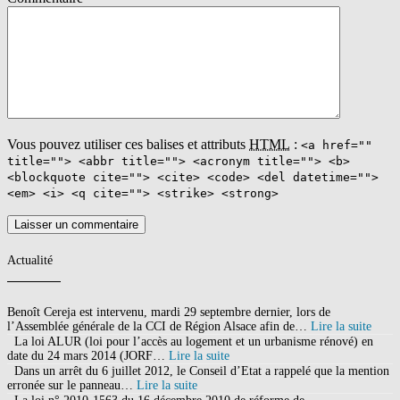
généralement les styles de la France, de l’Italie et parfois de
l’Angleterre. En savoir plus Aujourd'hui encore, les plus anciennes
sont là pour témoigner que la construction traditionnelle est faite
pour durer. Les plans de maison victorienne de Dessins Drummond
offrent l'asymétrie des lignes et par conséquent l'apparition des
nouvelles formes qui évoquent un désir de liberté et de détails.
Housse de coussin en fausse fourrure Morgane, en acrylique, 14,99
euros. Le style victorien s'est imposé à une époque où l'architecture
résidentielle voulait se démarquer du conformisme de l'ère
industrielle. Made of wood, it is designed to accommodate up to two
Vous pouvez utiliser ces balises et attributs
HTML
:
<a href=""
guests.. 48 % des habitants sont propriétaires et ils gagnent en
title=""> <abbr title=""> <acronym title=""> <b>
moyenne 3 110 euros par mois. Trouver un constructeur maison style
<blockquote cite=""> <cite> <code> <del datetime="">
américaine en France n’est pas très facile! Maisons livrables en kit,
et modulables. 4 oct. 2016 - Découvrez le tableau "Style
<em> <i> <q cite=""> <strike> <strong>
Californien" de FLANDIN sur Pinterest. Des lieux spectaculaires qui
nous laissent penser un instant que nous nous trouvons à l’autre bout
du monde. La France n’est pas forcément connue pour ses déserts et
pourtant, elle renferme quelques trésors bien cachés que nous allons
Actualité
vous faire découvrir. Jetez un oeil à la rubrique "Presse" pour en voir
le … Maisons France STYLE - Constructeur de maisons
individuelles en Normandie - Seine Maritime 76 - Eure 27 - Eure et
Loir 28- Calvados 14 - Yvelines 78 - Orne 61 Envoyez-nous un
Benoît Cereja est intervenu, mardi 29 septembre dernier, lors de
email : secretariat@francestyle.fr. La construction d'une maison
l’Assemblée générale de la CCI de Région Alsace afin de…
Lire la suite
individuelle coûte en moyenne entre 1 000 et 3 000 € / m². Tous nos
La loi ALUR (loi pour l’accès au logement et un urbanisme rénové) en
modèles bénéficient de l’expérience de l’usine créée en 1932. La
date du 24 mars 2014 (JORF…
Lire la suite
Petite Maison is a holiday home at Guitinières in France's Charente-
Dans un arrêt du 6 juillet 2012, le Conseil d’Etat a rappelé que la mention
Maritime region. ... 10 façons de transformer votre maison en
erronée sur le panneau…
Lire la suite
sanctuaire comme un danois! Celui de la décoratrice et archi