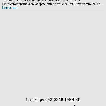
La loi n° 2010-1563 du 16 décembre 2010 de réforme de
l’intercommunalité a été adoptée afin de rationnaliser l’intercommunalité…
Lire la suite
1 rue Magenta 68100 MULHOUSE