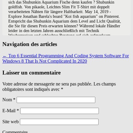
Navigation des articles
←
Top 6 Essential Programming And Coding System Software For
Windows 8 That Is Not Complicated In 2020
Laisser un commentaire
Votre adresse de messagerie ne sera pas publiée. Les champs
obligatoires sont indiqués avec
*
Nom
*
E-Mail
*
Site web
Commentaire