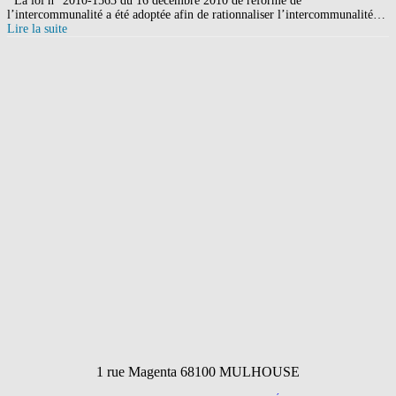
La loi n° 2010-1563 du 16 décembre 2010 de réforme de
l’intercommunalité a été adoptée afin de rationnaliser l’intercommunalité…
Lire la suite
1 rue Magenta 68100 MULHOUSE