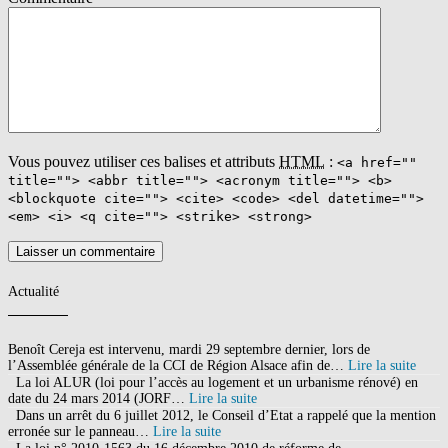
Vous pouvez utiliser ces balises et attributs
HTML
:
<a href=""
title=""> <abbr title=""> <acronym title=""> <b>
<blockquote cite=""> <cite> <code> <del datetime="">
<em> <i> <q cite=""> <strike> <strong>
Actualité
Benoît Cereja est intervenu, mardi 29 septembre dernier, lors de
l’Assemblée générale de la CCI de Région Alsace afin de…
Lire la suite
La loi ALUR (loi pour l’accès au logement et un urbanisme rénové) en
date du 24 mars 2014 (JORF…
Lire la suite
Dans un arrêt du 6 juillet 2012, le Conseil d’Etat a rappelé que la mention
erronée sur le panneau…
Lire la suite