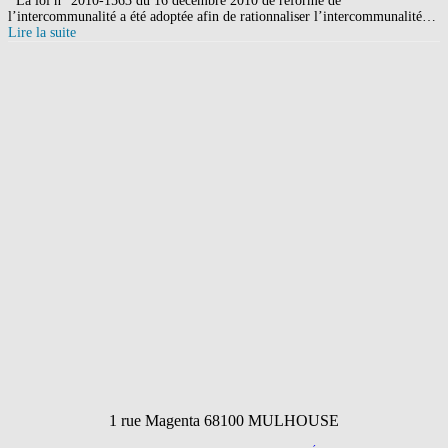
La loi n° 2010-1563 du 16 décembre 2010 de réforme de
l’intercommunalité a été adoptée afin de rationnaliser l’intercommunalité…
Lire la suite
1 rue Magenta 68100 MULHOUSE