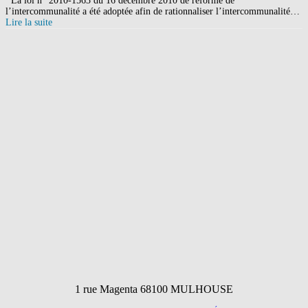
La loi n° 2010-1563 du 16 décembre 2010 de réforme de
l’intercommunalité a été adoptée afin de rationnaliser l’intercommunalité…
Lire la suite
1 rue Magenta 68100 MULHOUSE