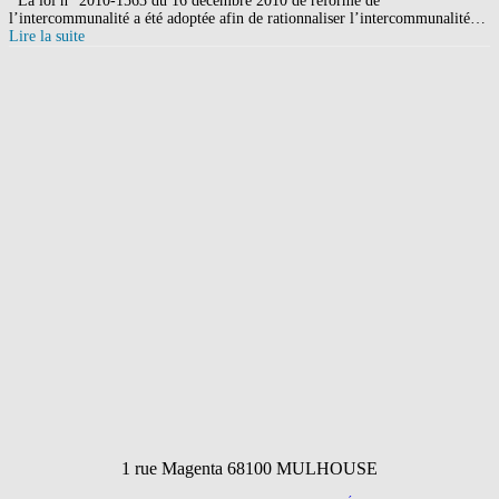
La loi n° 2010-1563 du 16 décembre 2010 de réforme de
l’intercommunalité a été adoptée afin de rationnaliser l’intercommunalité…
Lire la suite
1 rue Magenta 68100 MULHOUSE