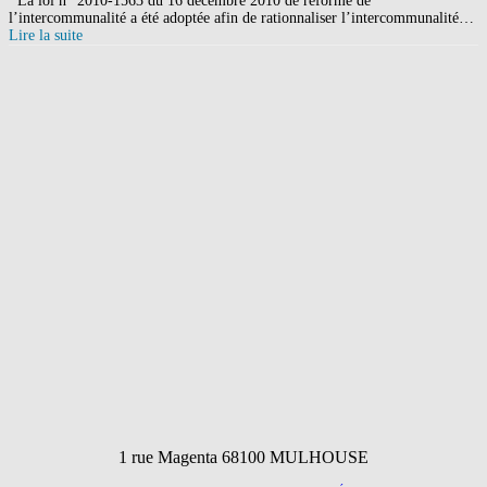
La loi n° 2010-1563 du 16 décembre 2010 de réforme de
l’intercommunalité a été adoptée afin de rationnaliser l’intercommunalité…
Lire la suite
1 rue Magenta 68100 MULHOUSE