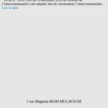
La loi n° 2010-1563 du 16 décembre 2010 de réforme de
l’intercommunalité a été adoptée afin de rationnaliser l’intercommunalité…
Lire la suite
1 rue Magenta 68100 MULHOUSE